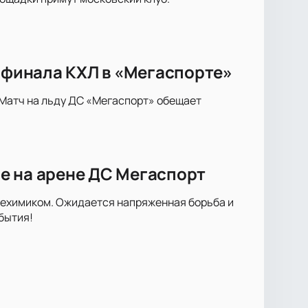
8 финала КХЛ в «Мегаспорте»
 Матч на льду ДС «Мегаспорт» обещает
е на арене ДС Мегаспорт
техимиком. Ожидается напряженная борьба и
бытия!