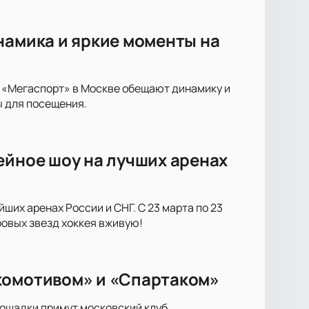
намика и яркие моменты на
е «Мегаспорт» в Москве обещают динамику и
ы для посещения.
ейное шоу на лучших аренах
ших аренах России и СНГ. С 23 марта по 23
ровых звезд хоккея вживую!
комотивом» и «Спартаком»
лощадки примут московский клуб.