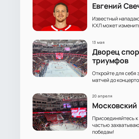
Евгений Све
Известный нападающ
КХЛ может изменить
13 мая
Дворец спор
триумфов
Откройте для себя 
матчей до концерто
20 апреля
Московский 
Присоединяйтесь к 
частью захватывающ
победам!