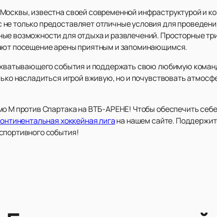
Москвы, известна своей современной инфраструктурой и к
не только предоставляет отличные условия для проведения
ые возможности для отдыха и развлечений. Просторные тр
лают посещение арены приятным и запоминающимся.
захватывающего события и поддержать свою любимую команд
лько насладиться игрой вживую, но и почувствовать атмосф
мо М против Спартака на ВТБ-АРЕНЕ! Чтобы обеспечить себе
Континентальная хоккейная лига
на нашем сайте. Поддержите
спортивного события!