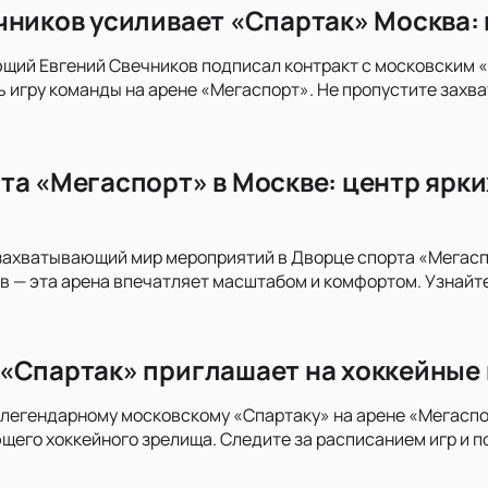
чников усиливает «Спартак» Москва: 
ий Евгений Свечников подписал контракт с московским «Сп
 игру команды на арене «Мегаспорт». Не пропустите захв
та «Мегаспорт» в Москве: центр ярки
захватывающий мир мероприятий в Дворце спорта «Мегасп
в — эта арена впечатляет масштабом и комфортом. Узнайт
«Спартак» приглашает на хоккейные 
легендарному московскому «Спартаку» на арене «Мегаспор
его хоккейного зрелища. Следите за расписанием игр и п