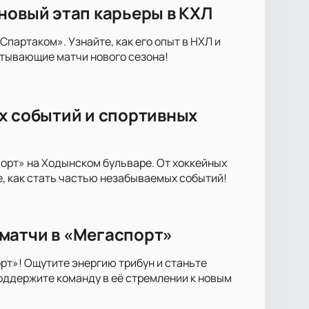
новый этап карьеры в КХЛ
артаком». Узнайте, как его опыт в НХЛ и
атывающие матчи нового сезона!
х событий и спортивных
орт» на Ходынском бульваре. От хоккейных
е, как стать частью незабываемых событий!
матчи в «Мегаспорт»
т»! Ощутите энергию трибун и станьте
оддержите команду в её стремлении к новым