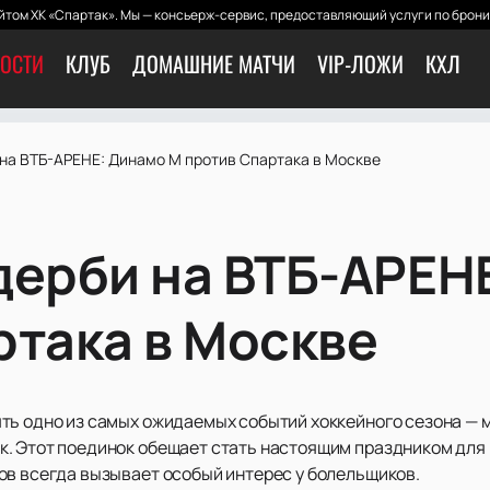
том ХК «Спартак». Мы — консьерж-сервис, предоставляющий услуги по брони
ОСТИ
КЛУБ
ДОМАШНИЕ МАТЧИ
VIP-ЛОЖИ
КХЛ
 на ВТБ-АРЕНЕ: Динамо М против Спартака в Москве
дерби на ВТБ-АРЕН
ртака в Москве
ть одно из самых ожидаемых событий хоккейного сезона — 
. Этот поединок обещает стать настоящим праздником для 
ов всегда вызывает особый интерес у болельщиков.