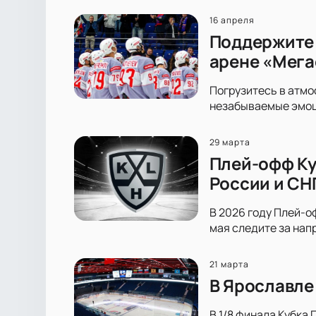
16 апреля
Поддержите 
арене «Мега
Погрузитесь в атмо
незабываемые эмоци
29 марта
Плей-офф Ку
России и СН
В 2026 году Плей-оф
мая следите за нап
21 марта
В Ярославле
В 1/8 финала Кубка