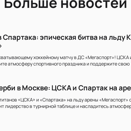
Больше новостей
 Спартака: эпическая битва на льду 
»
хватывающему хоккейному матчу в ДС «Мегаспорт»! ЦСКА и 
те атмосферу спортивного праздника и поддержите свою к
ерби в Москве: ЦСКА и Спартак на ар
титанов «ЦСКА» и «Спартака» на льду арены «Мегаспорт» 
тит лидерство в турнирной таблице и насладитесь атмосфе