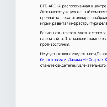
ВТБ-АРЕНА, расположенная в центре 
Этот многофункциональный комплекс 
предлагает посетителям разнообразн
игры и развитая инфраструктура де
Если вы хотите стать частью этого 
нашем сайте. Это позволит вам не то
противостояния.
Не упустите шанс увидеть матч Дина
билеты на матч Динамо М - Спартак. 
станьте свидетелем увлекательного 