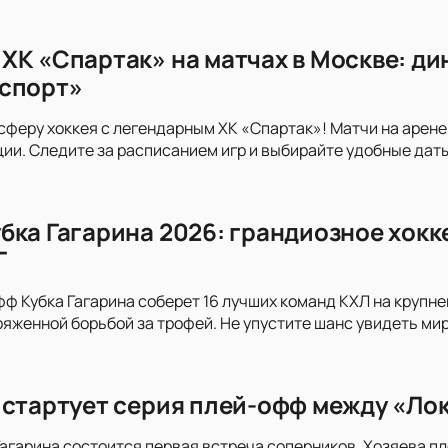
ХК «Спартак» на матчах в Москве: ди
спорт»
сферу хоккея с легендарным ХК «Спартак»! Матчи на арен
и. Следите за расписанием игр и выбирайте удобные дат
бка Гагарина 2026: грандиозное хокк
Г
ф Кубка Гагарина соберет 16 лучших команд КХЛ на крупней
ряженной борьбой за трофей. Не упустите шанс увидеть ми
 стартует серия плей-офф между «Ло
 Гагарина состоится первая встреча соперников. Хозяева п