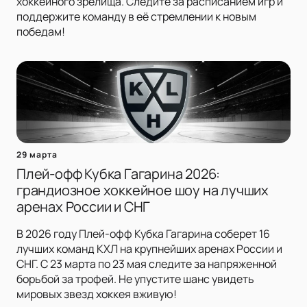
хоккейного зрелища. Следите за расписанием игр и
поддержите команду в её стремлении к новым
победам!
29 марта
Плей-офф Кубка Гагарина 2026:
грандиозное хоккейное шоу на лучших
аренах России и СНГ
В 2026 году Плей-офф Кубка Гагарина соберет 16
лучших команд КХЛ на крупнейших аренах России и
СНГ. С 23 марта по 23 мая следите за напряженной
борьбой за трофей. Не упустите шанс увидеть
мировых звезд хоккея вживую!