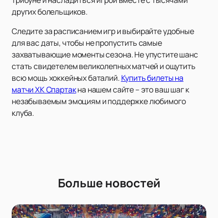
трибуне и насладиться игрой вместе с тысячами
других болельщиков.
Следите за расписанием игр и выбирайте удобные
для вас даты, чтобы не пропустить самые
захватывающие моменты сезона. Не упустите шанс
стать свидетелем великолепных матчей и ощутить
всю мощь хоккейных баталий.
Купить билеты на
матчи ХК Спартак
на нашем сайте – это ваш шаг к
незабываемым эмоциям и поддержке любимого
клуба.
Больше новостей