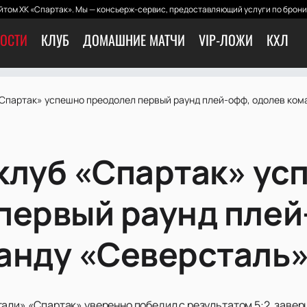
том ХК «Спартак». Мы — консьерж-сервис, предоставляющий услуги по брони
ОСТИ
КЛУБ
ДОМАШНИЕ МАТЧИ
VIP-ЛОЖИ
КХЛ
«Спартак» успешно преодолел первый раунд плей-офф, одолев ком
клуб «Спартак» ус
первый раунд плей
анду «Северсталь
али» «Спартак» уверенно победил с результатом 5:2, завер