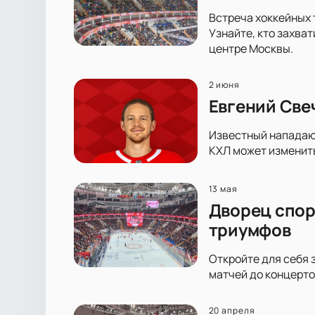
Встреча хоккейных 
Узнайте, кто захва
центре Москвы.
2 июня
Евгений Све
Известный нападающ
КХЛ может изменить
13 мая
Дворец спор
триумфов
Откройте для себя 
матчей до концерто
20 апреля