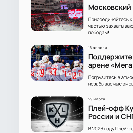
Московский 
Присоединяйтесь к 
частью захватывающ
победам!
16 апреля
Поддержите 
арене «Мега
Погрузитесь в атмо
незабываемые эмоци
29 марта
Плей-офф Ку
России и СН
В 2026 году Плей-оф