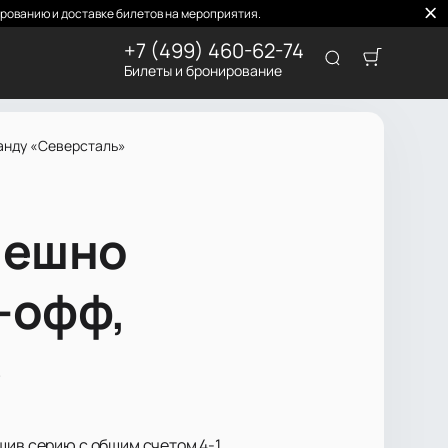
рованию и доставке билетов на мероприятия.
+7 (499) 460-62-74
Билеты и бронирование
анду «Северсталь»
пешно
-офф,
»
шив серию с общим счетом 4-1.