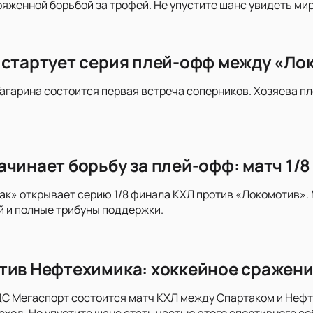
ряженной борьбой за трофей. Не упустите шанс увидеть ми
 стартует серия плей-офф между «Ло
 Гагарина состоится первая встреча соперников. Хозяева п
ачинает борьбу за плей-офф: матч 1/
к» открывает серию 1/8 финала КХЛ против «Локомотив».
 и полные трибуны поддержки.
тив Нефтехимика: хоккейное сражени
ДС Мегаспорт состоится матч КХЛ между Спартаком и Неф
ход. Не упустите шанс стать частью этого спортивного со