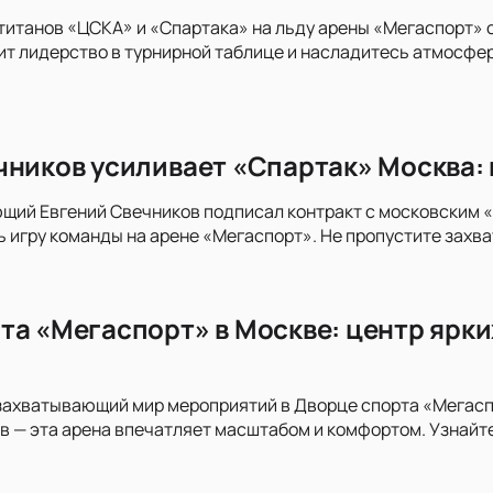
титанов «ЦСКА» и «Спартака» на льду арены «Мегаспорт» 
тит лидерство в турнирной таблице и насладитесь атмосфе
чников усиливает «Спартак» Москва: 
ий Евгений Свечников подписал контракт с московским «Сп
 игру команды на арене «Мегаспорт». Не пропустите захв
та «Мегаспорт» в Москве: центр ярки
захватывающий мир мероприятий в Дворце спорта «Мегасп
в — эта арена впечатляет масштабом и комфортом. Узнайт