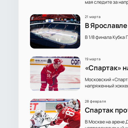
мая следите за нап
21 марта
В Ярославле
В 1/8 финала Кубка
19 марта
«Спартак» н
Московский «Спарта
напряженный хоккей
28 февраля
Спартак про
В Москве на арене 
непредсказуемый ис