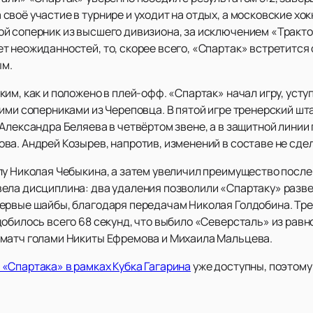
воё участие в турнире и уходит на отдых, а московские хо
й соперник из высшего дивизиона, за исключением «Трактор
т неожиданностей, то, скорее всего, «Спартак» встретитс
ым.
м, как и положено в плей-офф. «Спартак» начал игру, уступ
ими соперниками из Череповца. В пятой игре тренерский шт
Александра Беляева в четвёртом звене, а в защитной линии
а. Андрей Козырев, напротив, изменений в составе не сдел
лу Николая Чебыкина, а затем увеличил преимущество после
ела дисциплина: два удаления позволили «Спартаку» разв
ервые шайбы, благодаря передачам Николая Голдобина. Тре
добилось всего 68 секунд, что выбило «Северсталь» из рав
 матч голами Никиты Ефремова и Михаила Мальцева.
«Спартака» в рамках Кубка Гагарина
уже доступны, поэтому