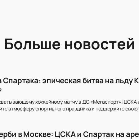
Больше новостей
 Спартака: эпическая битва на льду 
»
хватывающему хоккейному матчу в ДС «Мегаспорт»! ЦСКА и 
те атмосферу спортивного праздника и поддержите свою к
ерби в Москве: ЦСКА и Спартак на ар