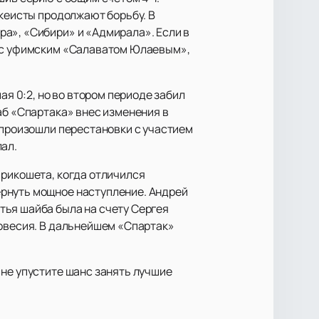
ккеисты продолжают борьбу. В
а», «Сибири» и «Адмирала». Если в
я с уфимским «Салаватом Юлаевым»,
ая 0:2, но во втором периоде забил
аб «Спартака» внес изменения в
 произошли перестановки с участием
ал.
 рикошета, когда отличился
ернуть мощное наступление. Андрей
тья шайба была на счету Сергея
новесия. В дальнейшем «Спартак»
 не упустите шанс занять лучшие