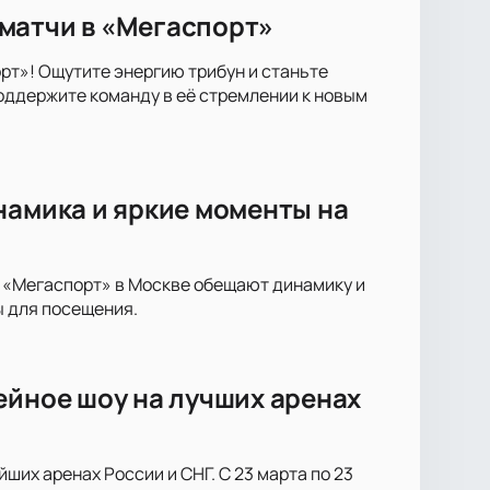
матчи в «Мегаспорт»
т»! Ощутите энергию трибун и станьте
оддержите команду в её стремлении к новым
намика и яркие моменты на
е «Мегаспорт» в Москве обещают динамику и
ы для посещения.
ейное шоу на лучших аренах
ших аренах России и СНГ. С 23 марта по 23