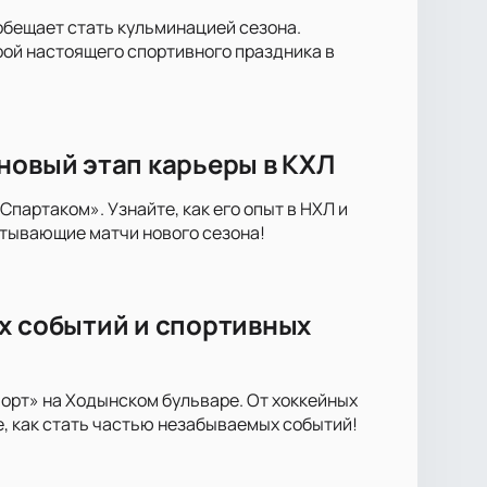
обещает стать кульминацией сезона.
рой настоящего спортивного праздника в
новый этап карьеры в КХЛ
артаком». Узнайте, как его опыт в НХЛ и
атывающие матчи нового сезона!
х событий и спортивных
орт» на Ходынском бульваре. От хоккейных
е, как стать частью незабываемых событий!