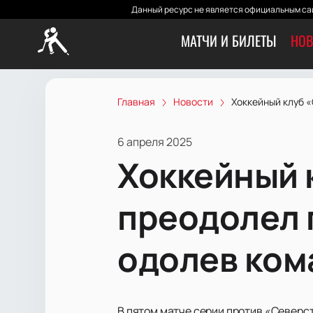
Данный ресурс не является официальным сай
МАТЧИ И БИЛЕТЫ
НОВ
Главная
Новости
Хоккейный клуб 
6 апреля 2025
Хоккейный 
преодолел 
одолев ком
В пятом матче серии против «Северст