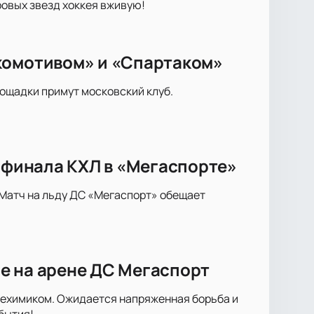
ровых звезд хоккея вживую!
комотивом» и «Спартаком»
лощадки примут московский клуб.
8 финала КХЛ в «Мегаспорте»
 Матч на льду ДС «Мегаспорт» обещает
е на арене ДС Мегаспорт
техимиком. Ожидается напряженная борьба и
бытия!