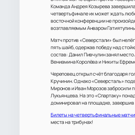
Команда Андрея Козырева завершила с
четвертьфинале их может ждать любо
восточной конференции не произойде
возглавляемым Анваром Гатиятулин
Матч против «Северстали» был нелёгки
пять шайб, одержав победу над стойк
состав: Данил Пивчулин занял место 
Вениамина Королёва и Никиты Ефремов
Череповец открыл счёт благодаря го
Кручинин. Однако «Северсталь» подв
Миронов и Иван Морозов забросили п
Лукьянцева. На это «Спартаку» пона
доминировал на площадке, завершив
Билеты на четвертьфинальные матчи 
места на трибунах!