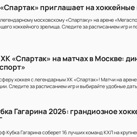
«Спартак» приглашает на хоккейные 
легендарному московскому «Спартаку» на арене «Мегаспор
его хоккейного зрелища. Следите за расписанием игр и п
ХК «Спартак» на матчах в Москве: ди
спорт»
сферу хоккея с легендарным ХК «Спартак»! Матчи на арен
и. Следите за расписанием игр и выбирайте удобные дат
бка Гагарина 2026: грандиозное хокк
Г
ф Кубка Гагарина соберет 16 лучших команд КХЛ на крупней