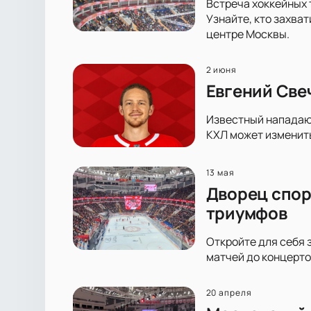
Встреча хоккейных 
Узнайте, кто захва
центре Москвы.
2 июня
Евгений Све
Известный нападающ
КХЛ может изменить
13 мая
Дворец спор
триумфов
Откройте для себя 
матчей до концерто
20 апреля