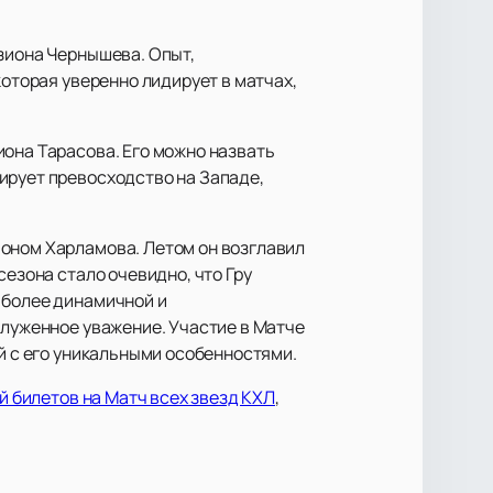
изиона Чернышева. Опыт,
которая уверенно лидирует в матчах,
иона Тарасова. Его можно назвать
ирует превосходство на Западе,
ионом Харламова. Летом он возглавил
сезона стало очевидно, что Гру
 более динамичной и
служенное уважение. Участие в Матче
ей с его уникальными особенностями.
й билетов на Матч всех звезд КХЛ
,