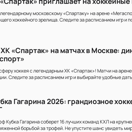
«Спартак» приглашает на хоккейные 
легендарному московскому «Спартаку» на арене «Мегаспор
его хоккейного зрелища. Следите за расписанием игр и п
ХК «Спартак» на матчах в Москве: ди
спорт»
сферу хоккея с легендарным ХК «Спартак»! Матчи на арен
и. Следите за расписанием игр и выбирайте удобные дат
бка Гагарина 2026: грандиозное хокк
Г
ф Кубка Гагарина соберет 16 лучших команд КХЛ на крупней
ряженной борьбой за трофей. Не упустите шанс увидеть ми