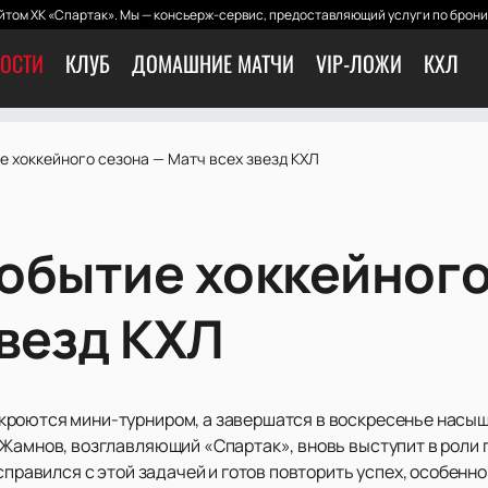
том ХК «Спартак». Мы — консьерж-сервис, предоставляющий услуги по брони
ОСТИ
КЛУБ
ДОМАШНИЕ МАТЧИ
VIP-ЛОЖИ
КХЛ
е хоккейного сезона — Матч всех звезд КХЛ
обытие хоккейного
звезд КХЛ
кроются мини-турниром, а завершатся в воскресенье насы
 Жамнов, возглавляющий «Спартак», вновь выступит в роли
справился с этой задачей и готов повторить успех, особенно