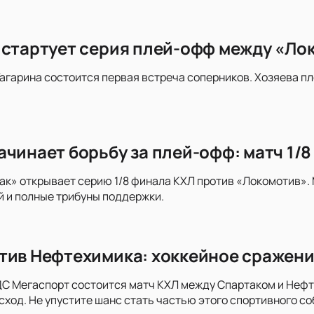
 стартует серия плей-офф между «Ло
 Гагарина состоится первая встреча соперников. Хозяева п
ачинает борьбу за плей-офф: матч 1/
к» открывает серию 1/8 финала КХЛ против «Локомотив».
 и полные трибуны поддержки.
тив Нефтехимика: хоккейное сражени
ДС Мегаспорт состоится матч КХЛ между Спартаком и Неф
ход. Не упустите шанс стать частью этого спортивного со