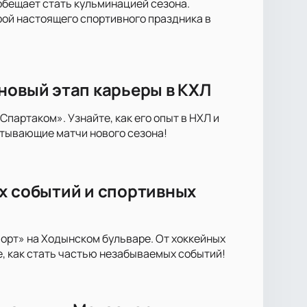
обещает стать кульминацией сезона.
рой настоящего спортивного праздника в
новый этап карьеры в КХЛ
артаком». Узнайте, как его опыт в НХЛ и
атывающие матчи нового сезона!
х событий и спортивных
орт» на Ходынском бульваре. От хоккейных
е, как стать частью незабываемых событий!