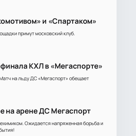
комотивом» и «Спартаком»
лощадки примут московский клуб.
8 финала КХЛ в «Мегаспорте»
 Матч на льду ДС «Мегаспорт» обещает
е на арене ДС Мегаспорт
техимиком. Ожидается напряженная борьба и
бытия!