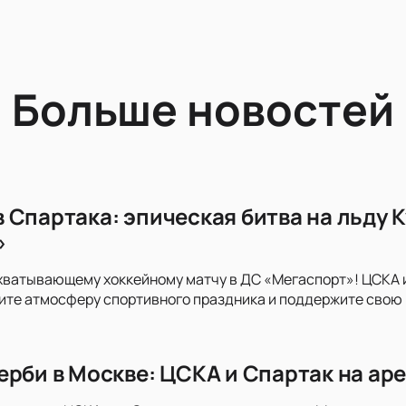
Больше новостей
 Спартака: эпическая битва на льду 
»
хватывающему хоккейному матчу в ДС «Мегаспорт»! ЦСКА и 
те атмосферу спортивного праздника и поддержите свою к
ерби в Москве: ЦСКА и Спартак на ар