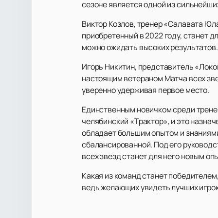
сезоне является одной из сильнейших
Виктор Козлов, тренер «Салавата Юл
приобретенный в 2022 году, станет д
можно ожидать высоких результатов.
Игорь Никитин, представитель «Локо
настоящим ветераном Матча всех зве
уверенно удерживая первое место.
Единственным новичком среди тренер
челябинский «Трактор», и это назнач
обладает большим опытом и знаниями
сбалансированной. Под его руководст
всех звезд станет для него новым оп
Какая из команд станет победителем,
ведь желающих увидеть лучших игрок