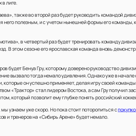
 в лиге.
аева», также во второй раз будет руководить командой див
ля него полезным, и с учетом нынешней формы его команды, 
мотива», в четвертый раз будет тренировать команду дивиз
зд. В этом сезоне его ярославская команда вновь демонстр
ов будет Бенуа Гру, которому доверено руководство дивиз
ение вызвало тогда немало удивления. Однако уже в начале 
, которые он успешно применяет, делая игру своей команды
вом «Трактор» стал лидером Востока, а сам Гру получил за
ытом, который позволит ему глубже понять российский хокк
 мы узнаем уже скоро. Но пока стоит поторопиться с
покупко
ов и тренеров на «Сибирь Арене» будет немало.