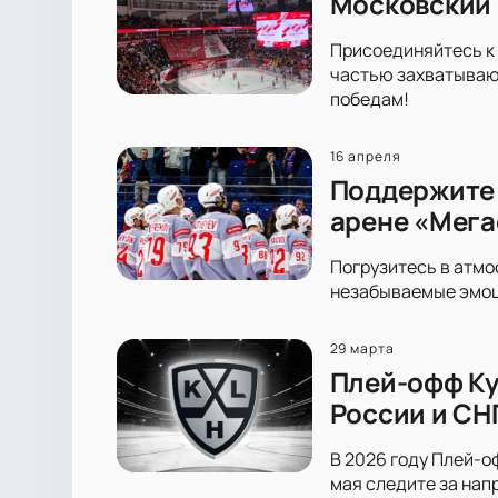
Московский 
Присоединяйтесь к 
частью захватывающ
победам!
16 апреля
Поддержите 
арене «Мега
Погрузитесь в атмо
незабываемые эмоци
29 марта
Плей-офф Ку
России и СН
В 2026 году Плей-оф
мая следите за нап