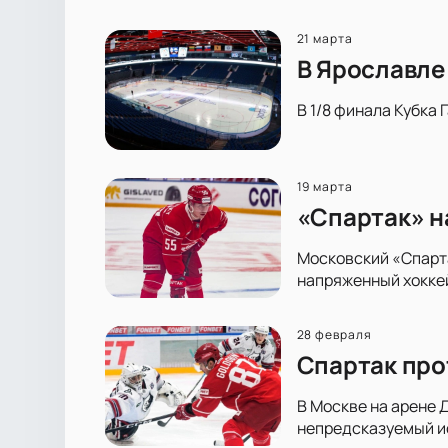
21 марта
В Ярославле
В 1/8 финала Кубка
19 марта
«Спартак» н
Московский «Спарта
напряженный хоккей
28 февраля
Спартак про
В Москве на арене 
непредсказуемый ис