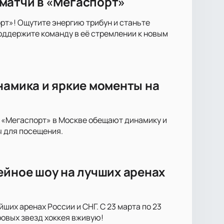
матчи в «Мегаспорт»
т»! Ощутите энергию трибун и станьте
оддержите команду в её стремлении к новым
намика и яркие моменты на
е «Мегаспорт» в Москве обещают динамику и
ы для посещения.
ейное шоу на лучших аренах
ших аренах России и СНГ. С 23 марта по 23
ровых звезд хоккея вживую!