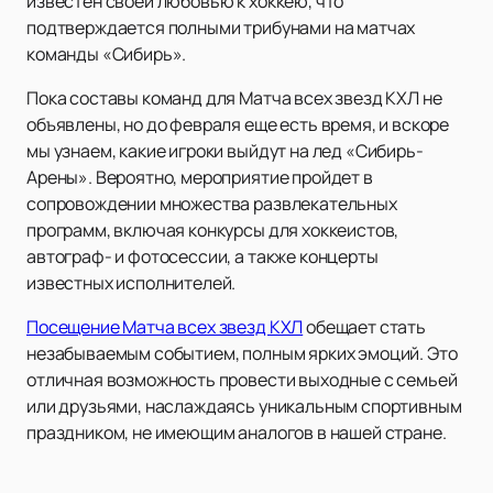
известен своей любовью к хоккею, что
подтверждается полными трибунами на матчах
команды «Сибирь».
Пока составы команд для Матча всех звезд КХЛ не
объявлены, но до февраля еще есть время, и вскоре
мы узнаем, какие игроки выйдут на лед «Сибирь-
Арены». Вероятно, мероприятие пройдет в
сопровождении множества развлекательных
программ, включая конкурсы для хоккеистов,
автограф- и фотосессии, а также концерты
известных исполнителей.
Посещение Матча всех звезд КХЛ
обещает стать
незабываемым событием, полным ярких эмоций. Это
отличная возможность провести выходные с семьей
или друзьями, наслаждаясь уникальным спортивным
праздником, не имеющим аналогов в нашей стране.