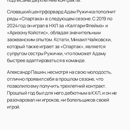
подписаны двухлетние контракты.
Словацкий центрфорвард Адам Ружичка пополнит
ряды «Спартака» в следующем сезоне. С 2019 по
2024 год он играл в НХЛ за «Калгари Флеймз» и
«Аризону Койотис», обладая значительным
заокеанским опытом. Кстати, Михаил Чайковски,
который также играет за «Спартак», является
супругом сестры Ружички, что поможет Адаму
быстрее адаптироваться в команде.
Александр Пашин, несмотря на свою молодость,
отлично проявил себя в прошлом сезоне, что
позволило ему получить трехлетний контракт.
Прошлый год был для него дебютным в КХЛ, и он не
разочаровал ни игроков, ни болельщиков своей
игрой.