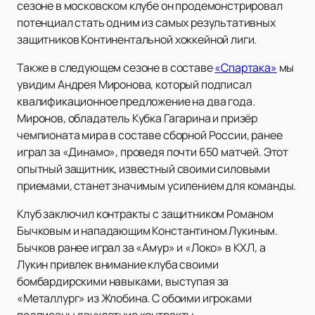
сезоне в московском клубе он продемонстрировал
потенциал стать одним из самых результативных
защитников Континентальной хоккейной лиги.
Также в следующем сезоне в составе
«Спартака»
мы
увидим Андрея Миронова, который подписал
квалификационное предложение на два года.
Миронов, обладатель Кубка Гагарина и призёр
чемпионата мира в составе сборной России, ранее
играл за «Динамо», проведя почти 650 матчей. Этот
опытный защитник, известный своими силовыми
приемами, станет значимым усилением для команды.
Клуб заключил контракты с защитником Романом
Бычковым и нападающим Константином Лукиным.
Бычков ранее играл за «Амур» и «Локо» в КХЛ, а
Лукин привлек внимание клуба своими
бомбардирскими навыками, выступая за
«Металлург» из Жлобина. С обоими игроками