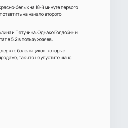
красно-белых на 18-й минуте первого
 ответить на начало второго
улина и Петунина. Однако Голдобин и
т в 5:2 в пользу хозяев.
ддержке болельщиков, которые
родаже, так что не упустите шанс