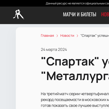
Данный ресурс не является официальным сай
МАТЧИ И БИЛЕТЫ
НОВ
Главная
Новости
"Спартак" успешн
24 марта 2024
"Спартак" 
"Металлурга
На третий матч серии четвертьфинал
рекорд посещаемости в московских ма
готов показать свое лучшее выступл