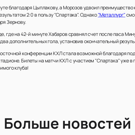
нуте благодаря Цыплакову, а Морозов удвоил преимущество 
езультатом 2:0 в пользу "Спартака". Однако
"Металлург"
смог
ря Зернову.
е, где на 42-й минуте Хабаров сравнял счет после паса Мин
два дополнительных гола, установив окончательный результа
 Восточной конференции КХЛ стала возможной благодаря по
адионе. Билеты на матчи КХЛ с участием "Спартака" уже в п
бимого клуба!
Больше новостей