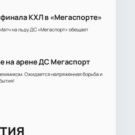
8 финала КХЛ в «Мегаспорте»
 Матч на льду ДС «Мегаспорт» обещает
е на арене ДС Мегаспорт
техимиком. Ожидается напряженная борьба и
бытия!
тия