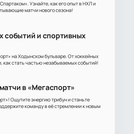
артаком». Узнайте, как его опыт в НХЛ и
атывающие матчи нового сезона!
х событий и спортивных
орт» на Ходынском бульваре. От хоккейных
е, как стать частью незабываемых событий!
матчи в «Мегаспорт»
т»! Ощутите энергию трибун и станьте
оддержите команду в её стремлении к новым