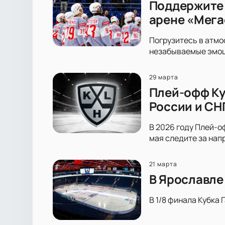
Поддержите 
арене «Мега
Погрузитесь в атмо
незабываемые эмоци
29 марта
Плей-офф Ку
России и СН
В 2026 году Плей-оф
мая следите за нап
21 марта
В Ярославле
В 1/8 финала Кубка