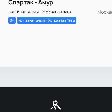
Спартак - Амур
Континентальная хоккейная лига
Москв
0+
Континентальная Хоккейная Лига