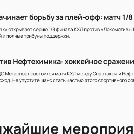
ачинает борьбу за плей-офф: матч 1/
к» открывает серию 1/8 финала КХЛ против «Локомотив».
 и полные трибуны поддержки.
тив Нефтехимика: хоккейное сражени
ДС Мегаспорт состоится матч КХЛ между Спартаком и Неф
ход. Не упустите шанс стать частью этого спортивного со
ижайшие мероприя