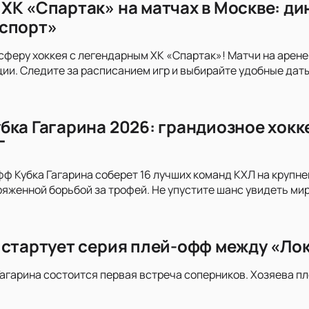
ХК «Спартак» на матчах в Москве: ди
спорт»
сферу хоккея с легендарным ХК «Спартак»! Матчи на арен
и. Следите за расписанием игр и выбирайте удобные дат
бка Гагарина 2026: грандиозное хокк
Г
ф Кубка Гагарина соберет 16 лучших команд КХЛ на крупней
ряженной борьбой за трофей. Не упустите шанс увидеть ми
 стартует серия плей-офф между «Ло
 Гагарина состоится первая встреча соперников. Хозяева п