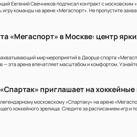
ий Евгений Свечников подписал контракт с московским «Сп
 игру команды на арене «Мегаспорт». Не пропустите захв
та «Мегаспорт» в Москве: центр ярки
захватывающий мир мероприятий в Дворце спорта «Мегасп
в — эта арена впечатляет масштабом и комфортом. Узнайт
«Спартак» приглашает на хоккейные 
легендарному московскому «Спартаку» на арене «Мегаспор
его хоккейного зрелища. Следите за расписанием игр и п