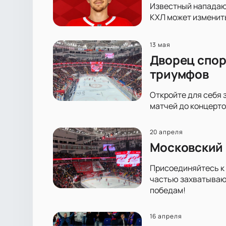
Известный нападающ
КХЛ может изменить
13 мая
Дворец спор
триумфов
Откройте для себя 
матчей до концерто
20 апреля
Московский 
Присоединяйтесь к 
частью захватывающ
победам!
16 апреля