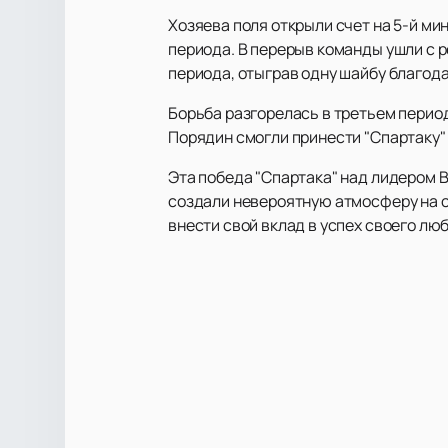
Хозяева поля открыли счет на 5-й ми
периода. В перерыв команды ушли с р
периода, отыграв одну шайбу благода
Борьба разгорелась в третьем период
Порядин смогли принести "Спартаку" 
Эта победа "Спартака" над лидером
создали невероятную атмосферу на ст
внести свой вклад в успех своего лю