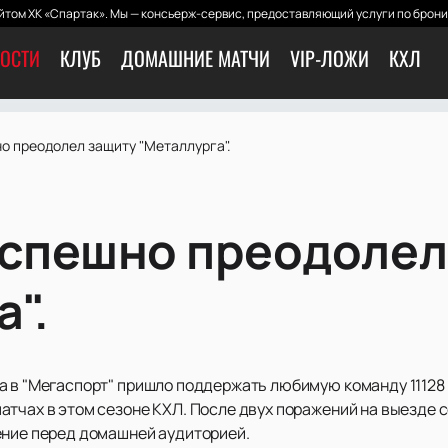
том ХК «Спартак». Мы — консьерж-сервис, предоставляющий услуги по брони
ОСТИ
КЛУБ
ДОМАШНИЕ МАТЧИ
VIP-ЛОЖИ
КХЛ
о преодолел защиту "Металлурга".
успешно преодолел
".
а в "Мегаспорт" пришло поддержать любимую команду 11128
тчах в этом сезоне КХЛ. После двух поражений на выезде со
ение перед домашней аудиторией.