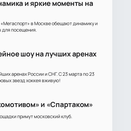
намика и яркие моменты на
е «Мегаспорт» в Москве обещают динамику и
ы для посещения.
ейное шоу на лучших аренах
ших аренах России и СНГ. С 23 марта по 23
ровых звезд хоккея вживую!
комотивом» и «Спартаком»
лощадки примут московский клуб.