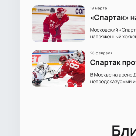
19 марта
«Спартак» н
Московский «Спарта
напряженный хоккей
28 февраля
Спартак про
В Москве на арене 
непредсказуемый ис
Бл