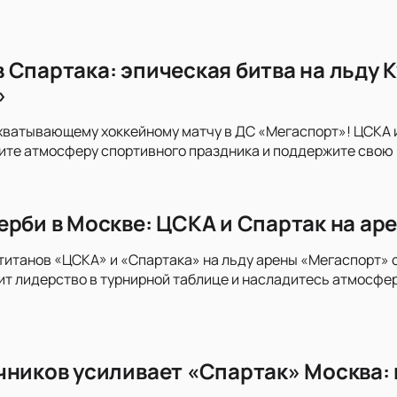
 Спартака: эпическая битва на льду 
»
хватывающему хоккейному матчу в ДС «Мегаспорт»! ЦСКА и 
те атмосферу спортивного праздника и поддержите свою к
ерби в Москве: ЦСКА и Спартак на ар
титанов «ЦСКА» и «Спартака» на льду арены «Мегаспорт» 
тит лидерство в турнирной таблице и насладитесь атмосфе
чников усиливает «Спартак» Москва: 