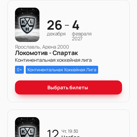
26
4
—
декабря
февраля
2027
Ярославль, Арена 2000
Локомотив - Спартак
Континентальная хоккейная лига
0+
Континентальная Хоккейная Лига
Выбрать билеты
12
чт, 19:30