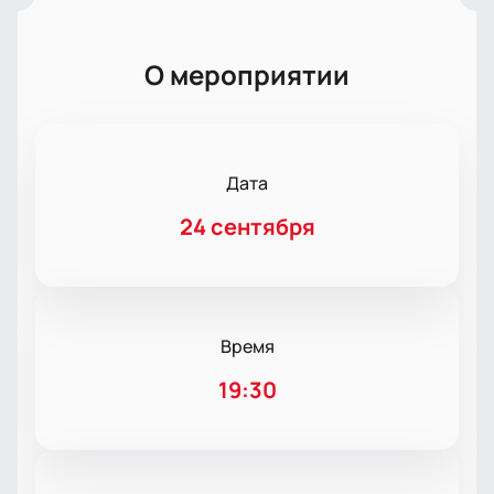
О мероприятии
Дата
24 сентября
Время
19:30