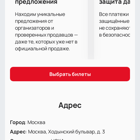
предложения
защита данн
выступлений соперники заслужили статус одних из
самых сильных в стране. В составах команд играют
Находим уникальные
Все платежи про
мастера высокого уровня, которые показывают
предложения от
защищённые шлю
настоящий класс на льду и делают каждую встречу
организаторов и
не сохраняются 
запоминающейся для публики.
проверенных продавцов —
в безопасности.
даже те, которых уже нет в
Сведения о площадке ДС Мегаспорт
официальной продаже.
Дом спорта Мегаспорт — современная арена,
отлично подходящая для крупных хоккейных
событий. Просторные трибуны позволяют выбрать
Выбрать билеты
хорошие места для просмотра встречи, а
продуманная схема зала обеспечивает отличный
обзор с любого сектора. Удобства арены и высокий
сервис делают визит на матч настоящим
Адрес
праздником для всех поклонников хоккея.
Город
:
Москва
Купить билеты на Матч Спартак -
Адрес
:
Москва, Ходынский бульвар, д. 3
Авангард. Континентальная хоккейная