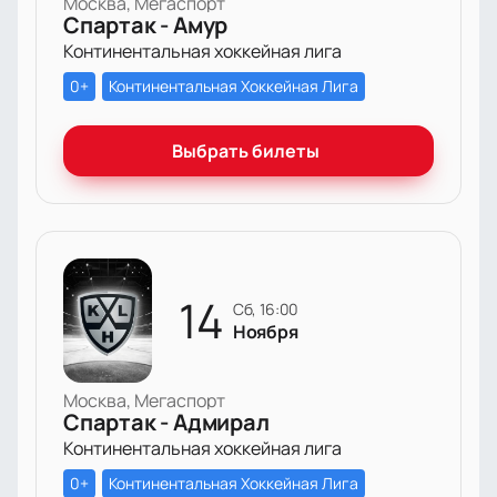
Москва, Мегаспорт
Спартак - Амур
Континентальная хоккейная лига
0+
Континентальная Хоккейная Лига
Выбрать билеты
14
сб, 16:00
Ноября
Москва, Мегаспорт
Спартак - Адмирал
Континентальная хоккейная лига
0+
Континентальная Хоккейная Лига