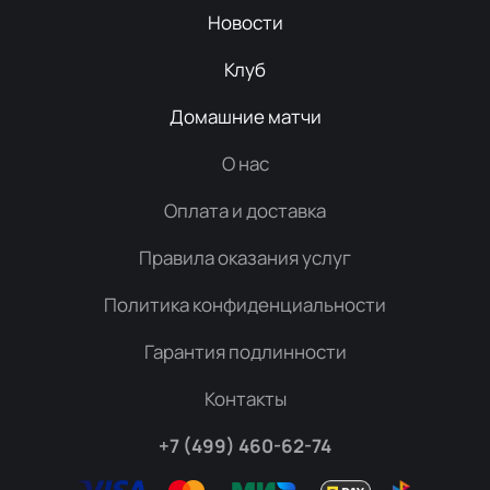
Новости
Клуб
Домашние матчи
О нас
Оплата и доставка
Правила оказания услуг
Политика конфиденциальности
Гарантия подлинности
Контакты
+7 (499) 460-62-74