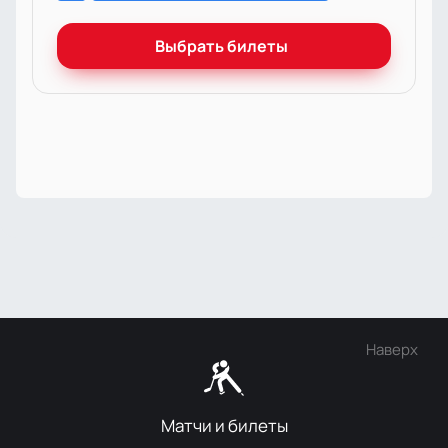
Выбрать билеты
Наверх
Матчи и билеты