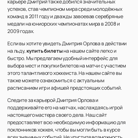
карьере Дмитрий также добился значительных
успехов, став чемпионом мира среди молодёжных
команд в 2011 году и дважды завоевав серебряные
медали на юниорских чемпионатах мира в 2008 и
2009 годах.
Если вы хотите увидеть Дмитрия Орлова в действии
на льду,
купить билеты
на нашем сайте легко и
быстро. Мы предлагаем удобный интерфейс для
выбора мест и покупки билетов на матчи с участием
этого талантливого хоккеиста. На нашем сайте вы
также можете ознакомиться с актуальным
расписанием игр и афишей предстоящих событий.
Следите за карьерой Дмитрия Орлова и
поддерживайте его на матчах, наслаждаясь игрой
настоящего мастера своего дела. Наш сайт
предоставляет всю необходимую информацию для
поклонников хоккея, чтобы вы могли быть в курсе
всех значимых событий. Не упустите возможность