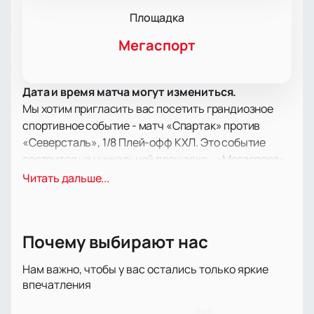
Площадка
Мегаспорт
Дата и время матча могут измениться.
Мы хотим пригласить вас посетить грандиозное
спортивное событие - матч «Спартак» против
«Северсталь», 1/8 Плей-офф КХЛ. Это событие
состоится на уникальной площадке - «Мегаспорт»,
одном из самых крупных спортивных комплексов
Читать дальше...
Москвы.
Хоккейный клуб «Спартак» является одной из
наиболее исторически значимых команд России.
Почему выбирают нас
Основанный в 1946 году, этот клуб
продемонстрировал высочайший уровень
Нам важно, чтобы у вас остались только яркие
профессионализма и достиг более чем
впечатления
внушительных результатов. Четырехкратный
чемпион СССР и обладатель Кубка СССР,