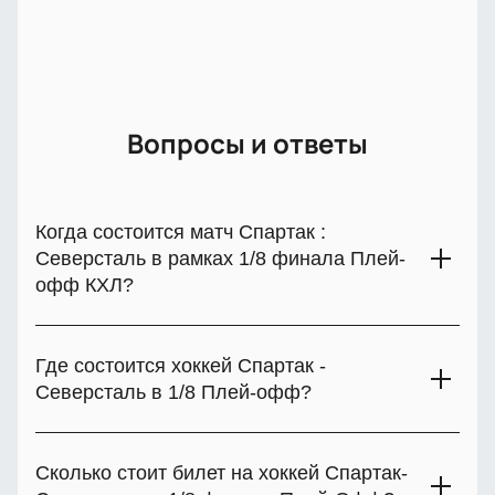
Вопросы и ответы
Когда состоится матч Спартак :
Северсталь в рамках 1/8 финала Плей-
офф КХЛ?
С 29 февраля по 8 марта 2024 года запланировано
грандиозное событие - поединок в 1/8 финала Кубка
Где состоится хоккей Спартак -
Гагарина. Покупайте билеты на этот исторический матч
Северсталь в 1/8 Плей-офф?
Спартак - Северсталь на нашем сайте!
Поединок хоккейных клубов Спартак и Северсталь
состоится на домашней ледовой арене Спартака.
Сколько стоит билет на хоккей Спартак-
Приглашаем всех любителей хоккея на встречу, чтобы