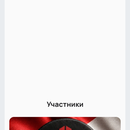
Купить билеты на Матч Торпедо -
Спартак. Континентальная хоккейная
лига онлайн
На нашем сайте вы найдете большой выбор
билетов на матч Торпедо — Спартак с
возможностью выбрать места по схеме зала.
Забронируйте понравившиеся места онлайн или
оформите заказ по телефону. Для корпоративных
клиентов действуют специальные предложения и
ВИП-ложи с дополнительным сервисом. Узнайте
цену билетов прямо на сайте — стоимость зависит
от выбранного сектора и категории мест.
Купить
билеты
удобно заранее: вы получаете лучшие
места и уверенность перед игрой.
Участники
Выбор мест на интерактивной схеме зала
Быстрое оформление билетов онлайн без
очередей
Возможность заказа по телефону для вашего