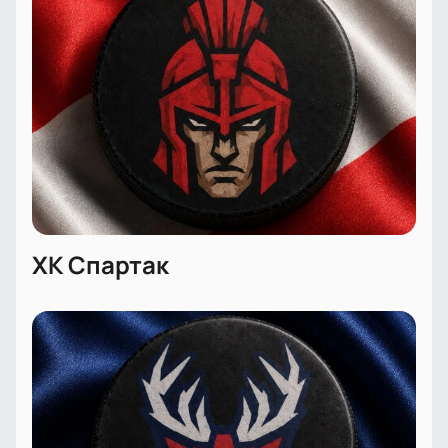
удобства
Доступ к ВИП-ложам для особых гостей
Специальные условия для корпоративных
клиентов
Честная стоимость билетов без скрытых
комиссий
Помощь при выборе лучших мест для
просмотра матча
ХК Спартак