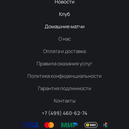
Новости
Клуб
Домашние матчи
О нас
Оплата и доставка
Правила оказания услуг
Политика конфиденциальности
Гарантия подлинности
Контакты
+7 (499) 460-62-74