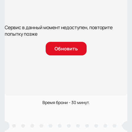
Сервис в данный момент недоступен, повторите
попытку позже
Обновить
Время брони - 30 минут.