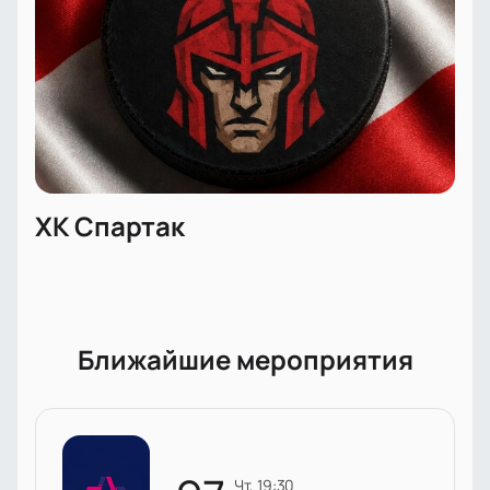
ХК Спартак
Ближайшие мероприятия
чт, 19:30