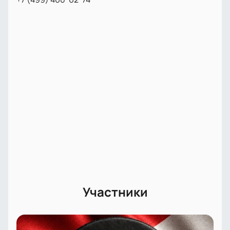
вариант для тех, кто ценит свое время и комфорт.
Мы предлагаем большой выбор мест: от
стандартных до ВИП-лож для самых
требовательных гостей.
Интерактивная схема зала помогает выбрать
оптимальные места для просмотра матча;
Оформите заказ напрямую через наш сайт
без очередей;
Доступны ВИП-зоны для любителей особого
комфорта;
Для корпоративных клиентов действуют
специальные предложения для организации
групповых посещений игр КХЛ;
Позвоните нам для заказа билетов по
телефону;
Участники
Стоимость зависит от выбранного сектора и
категории — узнать цену билета можно при
оформлении покупки;