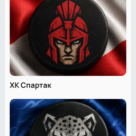
Цена всегда актуальна и прозрачна — никаких
скрытых комиссий.
Покупая билеты на хоккей у нас, вы получаете
гарантию подлинности и возможность заранее
выбрать лучшие места. На сайте легко узнать
время начала матча, продолжительность встречи и
сколько длится игра между Спартаком и Барысом.
Следите за расписанием ближайших матчей КХЛ и
не пропустите шанс стать частью большого
спортивного праздника!
ХК Спартак